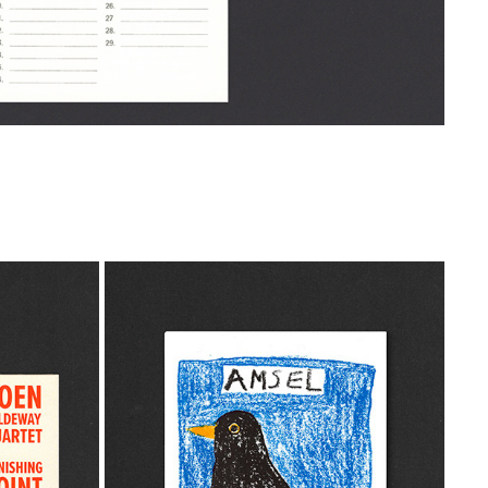
RTET
AMSEL